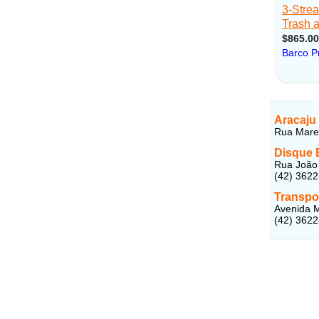
Aracaju
Rua Marec
Disque 
Rua João 
(42) 362
Transpo
Avenida M
(42) 362