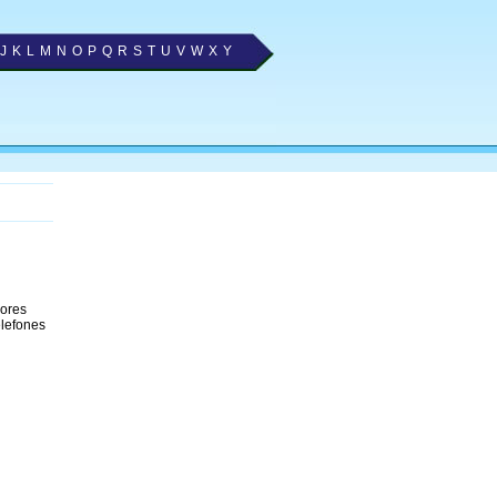
J
K
L
M
N
O
P
Q
R
S
T
U
V
W
X
Y
hores
elefones