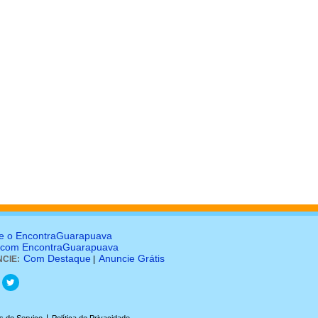
e o EncontraGuarapuava
 com EncontraGuarapuava
Com Destaque
Anuncie Grátis
CIE:
|