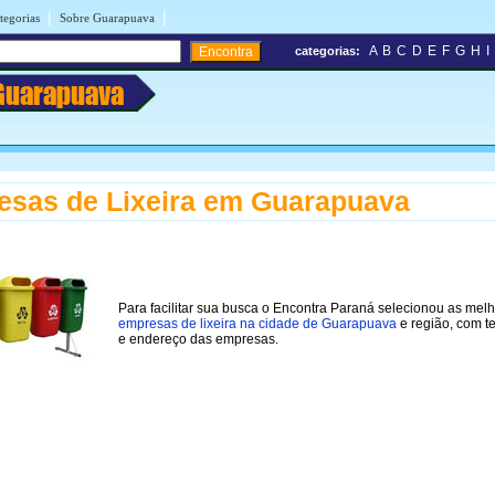
|
|
tegorias
Sobre Guarapuava
A
B
C
D
E
F
G
H
I
categorias:
Guarapuava
sas de Lixeira em Guarapuava
Para facilitar sua busca o Encontra Paraná selecionou as mel
empresas de lixeira na cidade de Guarapuava
e região, com t
e endereço das empresas.