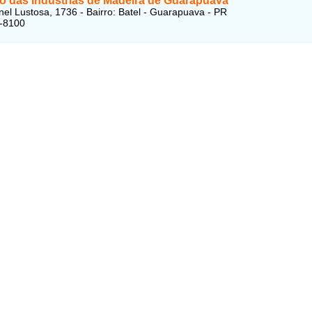
to das Indústrias de Madeira de Guarapuava
el Lustosa, 1736 - Bairro: Batel - Guarapuava - PR
3-8100