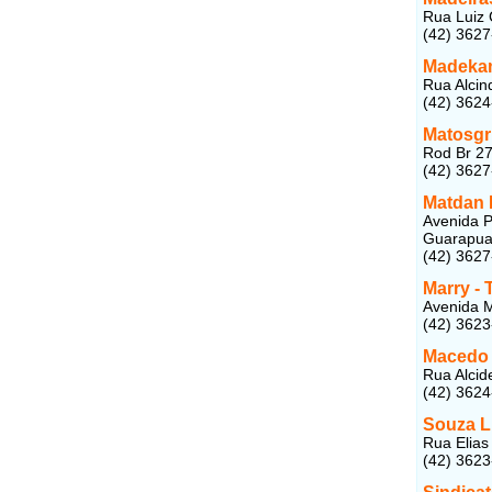
Rua Luiz 
(42) 362
Madeka
Rua Alcin
(42) 362
Matosgri
Rod Br 27
(42) 362
Matdan 
Avenida Pr
Guarapua
(42) 362
Marry -
Avenida M
(42) 362
Macedo 
Rua Alcid
(42) 362
Souza L
Rua Elias
(42) 362