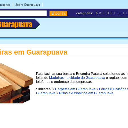
|
|
tegorias
Sobre Guarapuava
A
B
C
D
E
F
G
H
I
categorias:
Guarapuava
iras em Guarapuava
Para facilitar sua busca o Encontra Paraná selecionou as 
lojas de
Madeiras na cidade de Guarapuava
e região, com
telefones e endereço das empresas.
Similares: »
Carpetes em Guarapuava
»
Forros e Divisória
Guarapuava
»
Pisos e Assoalhos em Guarapuava