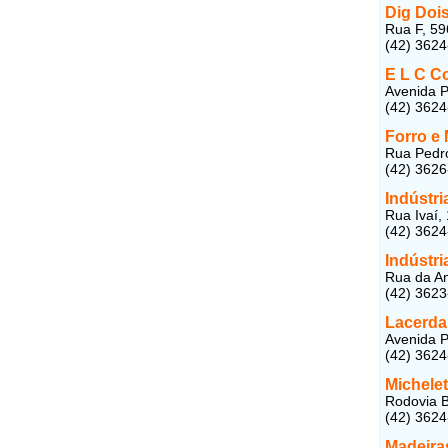
Dig Doi
Rua F, 59
(42) 362
E L C Co
Avenida P
(42) 362
Forro e
Rua Pedro
(42) 362
Indústri
Rua Ivaí, 
(42) 362
Indústri
Rua da An
(42) 362
Lacerda
Avenida P
(42) 362
Michele
Rodovia B
(42) 362
Madeira