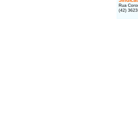
Sindica
Rua Coron
(42) 362