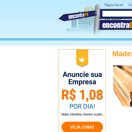
|
Página Inicial
Ca
encontra
Made