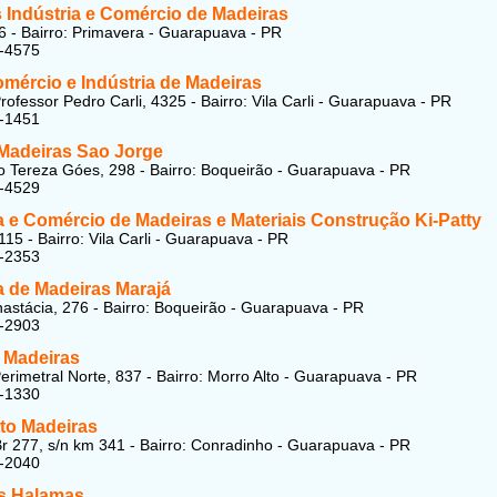
s Indústria e Comércio de Madeiras
6 - Bairro: Primavera - Guarapuava - PR
4-4575
mércio e Indústria de Madeiras
rofessor Pedro Carli, 4325 - Bairro: Vila Carli - Guarapuava - PR
4-1451
 Madeiras Sao Jorge
 Tereza Góes, 298 - Bairro: Boqueirão - Guarapuava - PR
6-4529
a e Comércio de Madeiras e Materiais Construção Ki-Patty
115 - Bairro: Vila Carli - Guarapuava - PR
4-2353
a de Madeiras Marajá
astácia, 276 - Bairro: Boqueirão - Guarapuava - PR
3-2903
 Madeiras
erimetral Norte, 837 - Bairro: Morro Alto - Guarapuava - PR
4-1330
tto Madeiras
r 277, s/n km 341 - Bairro: Conradinho - Guarapuava - PR
4-2040
s Halamas