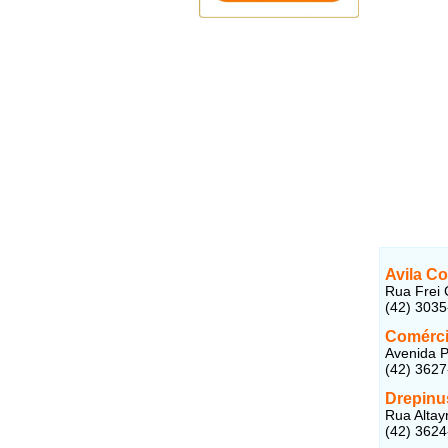
Avila C
Rua Frei 
(42) 303
Comérci
Avenida P
(42) 362
Drepinu
Rua Altay
(42) 362