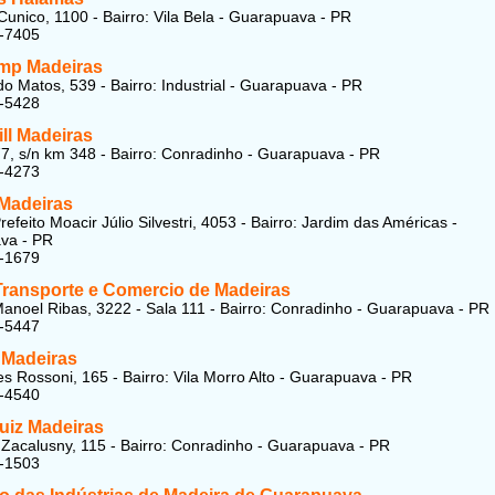
Cunico, 1100 - Bairro: Vila Bela - Guarapuava - PR
7-7405
mp Madeiras
do Matos, 539 - Bairro: Industrial - Guarapuava - PR
4-5428
ll Madeiras
7, s/n km 348 - Bairro: Conradinho - Guarapuava - PR
7-4273
Madeiras
efeito Moacir Júlio Silvestri, 4053 - Bairro: Jardim das Américas -
va - PR
7-1679
 Transporte e Comercio de Madeiras
anoel Ribas, 3222 - Sala 111 - Bairro: Conradinho - Guarapuava - PR
3-5447
Madeiras
es Rossoni, 165 - Bairro: Vila Morro Alto - Guarapuava - PR
4-4540
uiz Madeiras
 Zacalusny, 115 - Bairro: Conradinho - Guarapuava - PR
3-1503