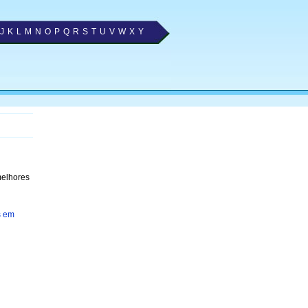
J
K
L
M
N
O
P
Q
R
S
T
U
V
W
X
Y
melhores
s em