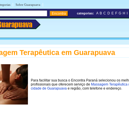
|
|
tegorias
Sobre Guarapuava
A
B
C
D
E
F
G
H
I
categorias:
Guarapuava
agem Terapêutica em Guarapuava
Para facilitar sua busca o Encontra Paraná selecionou os mel
profissionais que oferecem serviço de
Massagem Terapêutica 
cidade de Guarapuava
e região, com telefone e endereço.