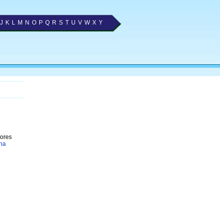
J
K
L
M
N
O
P
Q
R
S
T
U
V
W
X
Y
hores
na