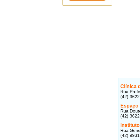
Clínica 
Rua Profe
(42) 362
Espaço 
Rua Douto
(42) 362
Institut
Rua Gener
(42) 993