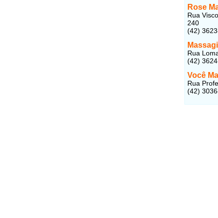
Rose M
Rua Visco
240
(42) 362
Massagis
Rua Lomas
(42) 362
Você Ma
Rua Profe
(42) 303