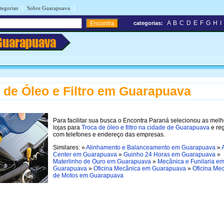
|
|
tegorias
Sobre Guarapuava
A
B
C
D
E
F
G
H
I
categorias:
Guarapuava
 de Óleo e Filtro em Guarapuava
Para facilitar sua busca o Encontra Paraná selecionou as mel
lojas para
Troca de óleo e filtro na cidade de Guarapuava
e reg
com telefones e endereço das empresas.
Similares: »
Alinhamento e Balanceamento em Guarapuava
»
Center em Guarapuava
»
Guinho 24 Horas em Guarapuava
»
Materlinho de Ouro em Guarapuava
»
Mecânica e Funilaria e
Guarapuava
»
Oficina Mecânica em Guarapuava
»
Oficina Me
de Motos em Guarapuava