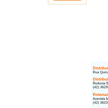
Distribu
Rua Quinz
Distribu
Rodovia B
(42) 362
Rolema
Avenida M
(42) 362