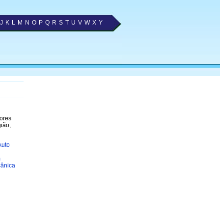
J
K
L
M
N
O
P
Q
R
S
T
U
V
W
X
Y
hores
ião,
Auto
m
cânica