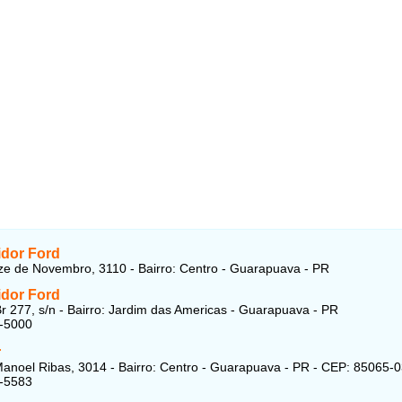
idor Ford
e de Novembro, 3110 - Bairro: Centro - Guarapuava - PR
idor Ford
r 277, s/n - Bairro: Jardim das Americas - Guarapuava - PR
9-5000
r
anoel Ribas, 3014 - Bairro: Centro - Guarapuava - PR - CEP: 85065-
3-5583